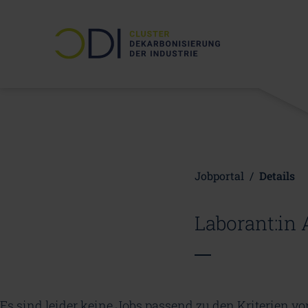
Jobportal
/
Details
Laborant:in 
Es sind leider keine Jobs passend zu den Kriterien v