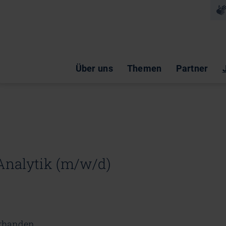
Na
Navigation überspringen
Über uns
Themen
Partner
Analytik (m/w/d)
orhanden.