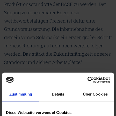
Produktionsstandorte der BASF zu werden. Der
Zugang zu erneuerbarer Energie zu
wettbewerbsfähigen Preisen ist dafür eine
Grundvoraussetzung. Die Inbetriebnahme des
gemeinsamen Solarparks ein erster, großer Schritt
in diese Richtung, auf den noch weitere folgen
werden. Das stärkt die Zukunftsfähigkeit unseres
Standorts und sichert Arbeitsplätze.“
„In einem nächsten Schritt werden wir stationäre
Batteriespeicher testen, um die fluktuierende
Sonnenenergie zu speichern. Außerdem liegt
Zustimmung
Details
Über Cookies
unser Fokus darauf, den Anteil erneuerbarer
Energien am Gesamtverbrauch des
Diese Webseite verwendet Cookies
Produktionsstandorts kontinuierlich