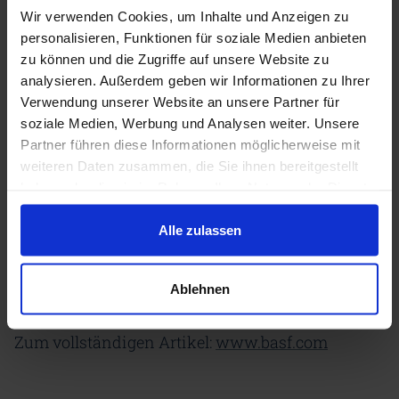
Wir verwenden Cookies, um Inhalte und Anzeigen zu
auszubauen“, erklärte Dr. Robert Preusche, Leiter
personalisieren, Funktionen für soziale Medien anbieten
Transformation Erneuerbare Energien am BASF-
zu können und die Zugriffe auf unsere Website zu
analysieren. Außerdem geben wir Informationen zu Ihrer
Standort Schwarzheide und Co-Geschäftsführer
Verwendung unserer Website an unsere Partner für
der BASF enviaM Solarpark Schwarzheide GmbH.
soziale Medien, Werbung und Analysen weiter. Unsere
Partner führen diese Informationen möglicherweise mit
Auf der für das Umspannwerk und den Solarpark
weiteren Daten zusammen, die Sie ihnen bereitgestellt
genutzten Fläche wurden umfangreiche
haben oder die sie im Rahmen Ihrer Nutzung der Dienste
gesammelt haben.
ökologische Ausgleichsmaßnahmen realisiert,
Alle zulassen
wie zum Beispiel die Anlage eines Trocken- und
Magerrasens und eines Blühstreifens sowie die
Ablehnen
Errichtung von Nisthilfen für Brutvögel.
Zum vollständigen Artikel:
www.basf.com