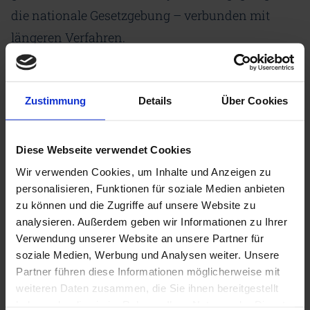
die nationale Gesetzgebung – verbunden mit
längeren Verfahren.
Hohe Gesellschaftliche Akzeptanz für
Zustimmung
Details
Über Cookies
CCUS-Projekte
Neben der Regulierung trägt vor allem die hohe
Diese Webseite verwendet Cookies
gesellschaftliche Akzeptanz maßgeblich zur
Wir verwenden Cookies, um Inhalte und Anzeigen zu
personalisieren, Funktionen für soziale Medien anbieten
Vorreiterrolle Kanadas bei. Alberta blickt auf eine
zu können und die Zugriffe auf unsere Website zu
lange Tradition in der Erdgas-, Erdöl- und
analysieren. Außerdem geben wir Informationen zu Ihrer
Bergbauindustrie zurück – eine Industrie, die bis
Verwendung unserer Website an unsere Partner für
soziale Medien, Werbung und Analysen weiter. Unsere
heute aktiv ist und die Region prägt. Dadurch
Partner führen diese Informationen möglicherweise mit
steht umfangreiches technisches Know-how –
weiteren Daten zusammen, die Sie ihnen bereitgestellt
insbesondere im Bereich Monitoring zur
haben oder die sie im Rahmen Ihrer Nutzung der Dienste