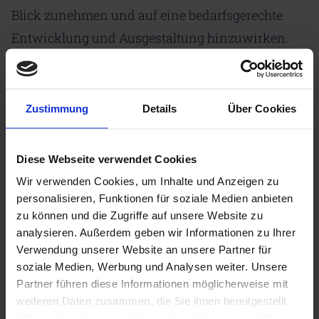
Blick zunehmen und auf eine bedarfsgerechte
Entwicklung und Ausgestaltung hinzuwirken.
Ergebnisse werden 2025
Zustimmung
Details
Über Cookies
veröffentlicht
Die gewonnenen Erkenntnisse ermöglichen es,
Diese Webseite verwendet Cookies
die Arbeit des CDI stärker zu konzentrieren und
Wir verwenden Cookies, um Inhalte und Anzeigen zu
auf die Bedürfnisse der Partner auf ihrem
personalisieren, Funktionen für soziale Medien anbieten
zu können und die Zugriffe auf unsere Website zu
Transformationsweg auszurichten. Dazu werden
analysieren. Außerdem geben wir Informationen zu Ihrer
prioritäre Handlungsempfehlungen formuliert.
Verwendung unserer Website an unsere Partner für
Eine Veröffentlichung der Studie ist für das erste
soziale Medien, Werbung und Analysen weiter. Unsere
Partner führen diese Informationen möglicherweise mit
Quartal 2025 geplant.
weiteren Daten zusammen, die Sie ihnen bereitgestellt
haben oder die sie im Rahmen Ihrer Nutzung der Dienste