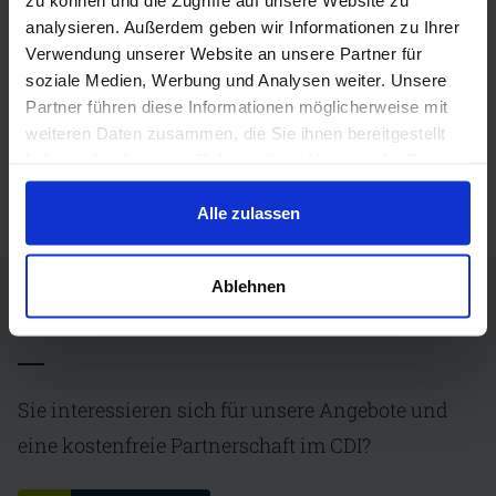
analysieren. Außerdem geben wir Informationen zu Ihrer
Verwendung unserer Website an unsere Partner für
CDI Study "Analysis and Evaluation of the Actors Landscape and Development Prospects for the Decarbonisation of Industry" (English)
soziale Medien, Werbung und Analysen weiter. Unsere
Executive Summary (english)
Partner führen diese Informationen möglicherweise mit
weiteren Daten zusammen, die Sie ihnen bereitgestellt
haben oder die sie im Rahmen Ihrer Nutzung der Dienste
gesammelt haben.
Alle zulassen
Ablehnen
Partner werden
Sie interessieren sich für unsere Angebote und
eine kostenfreie Partnerschaft im CDI?