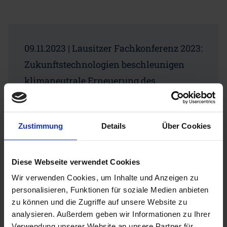
09.11.2023 | Lausitzer Fachkonferenz 2023:
Zukunftstechnologien beschleunigen
klimaneutrale Erneuerung des
Industriesektors
Zur Pressemitteilung
Zustimmung
Details
Über Cookies
Diese Webseite verwendet Cookies
Wir verwenden Cookies, um Inhalte und Anzeigen zu
18.10.2023 | CDI Studie: Fachkräftebedarf
personalisieren, Funktionen für soziale Medien anbieten
zu können und die Zugriffe auf unsere Website zu
für die Dekarbonisierung der Industrie
analysieren. Außerdem geben wir Informationen zu Ihrer
Zur Pressemitteilung
Verwendung unserer Website an unsere Partner für