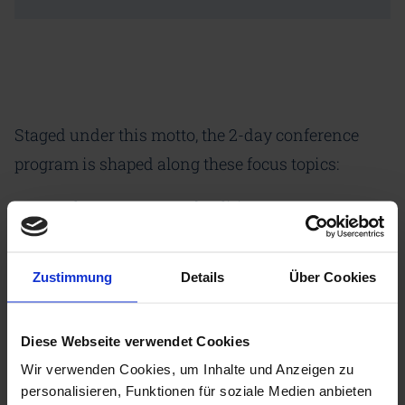
Staged under this motto, the 2-day conference
program is shaped along these focus topics:
Market ramp-up and politics
Energy transition and systems
Zustimmung
Details
Über Cookies
H2 infrastructure (import, transport, storage)
Technologies & innovations
Diese Webseite verwendet Cookies
Wir verwenden Cookies, um Inhalte und Anzeigen zu
Applications & use cases
personalisieren, Funktionen für soziale Medien anbieten