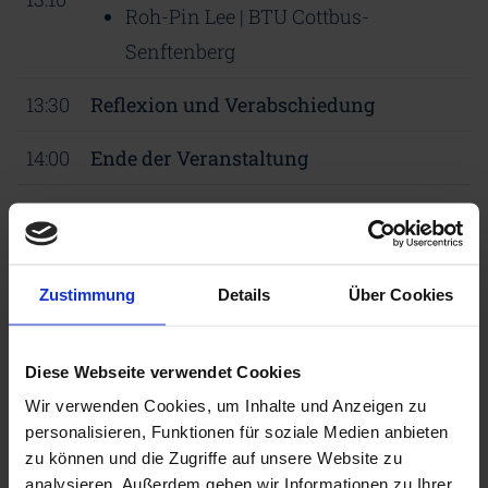
Roh-Pin Lee | BTU Cottbus-
Senftenberg
13:30
Reflexion und Verabschiedung
14:00
Ende der Veranstaltung
Die angegebenen Zeiten dienen als
Orientierung und können sich im
Verlauf des Workshops flexibel an die
Zustimmung
Details
Über Cookies
Dynamik der Gruppe anpassen. Im
Anschluss an den Workshop besteht die
Diese Webseite verwendet Cookies
Möglichkeit zum gemeinsamen
Wir verwenden Cookies, um Inhalte und Anzeigen zu
Mittagessen.
personalisieren, Funktionen für soziale Medien anbieten
zu können und die Zugriffe auf unsere Website zu
analysieren. Außerdem geben wir Informationen zu Ihrer