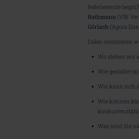
Referierende begrü
Rathmann
(VIK Ver
Görlach
(Agora Ene
Dabei orientieren w
Wo stehen wir 
Wie gestaltet s
Wie kann sich d
Wie können klim
konkurrenzfähi
Was sind die nä