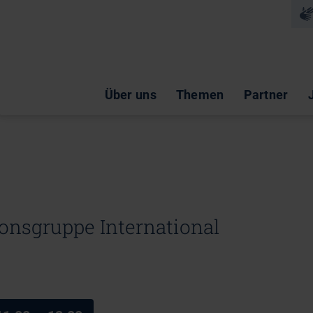
Na
Navigation überspringen
Über uns
Themen
Partner
onsgruppe International