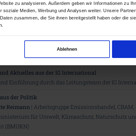
Website zu analysieren. Außerdem geben wir Informationen zu I
r soziale Medien, Werbung und Analysen weiter. Unsere Partner
 Daten zusammen, die Sie ihnen bereitgestellt haben oder die s
n.
Ablehnen
2026
nd Aktuelles aus der IG International
nd Einführung durch das Leitungsteam der IG Interna
aus der Politik
tte Reimann
| Arbeitsgruppe Emissionshandel, CBAM,
inisterium für Umwelt, Klimaschutz, Naturschutz un
eit (BMUKN)