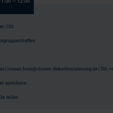
11:00
— 12:00
er:
CDI
tsgruppentreffen
ss
|
roman.buss@cluster-dekarbonisierung.de
|
Tel: +
er speichern
In teilen