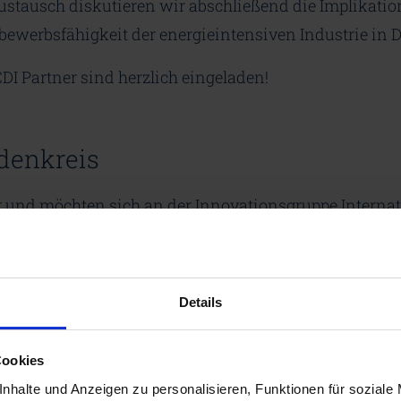
tausch diskutieren wir abschließend die Implikati
bewerbsfähigkeit der energieintensiven Industrie in 
CDI Partner sind herzlich eingeladen!
denkreis
r und möchten sich an der Innovationsgruppe Internat
ch über das unten stehende Formular zur Veranstaltun
frei. Wir freuen uns auf Sie!
Details
Jetzt anmelden
Cookies
nhalte und Anzeigen zu personalisieren, Funktionen für soziale