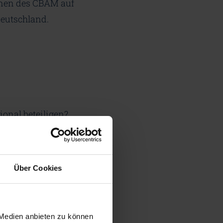
onen des CBAM auf
Deutschland.
ional beteiligen?
g an. Die
Über Cookies
 Medien anbieten zu können