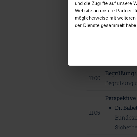
und die Zugriffe auf unsere 
Website an unsere Partner fü
möglicherweise mit weiteren
der Dienste gesammelt habe
Programm
Montag, 23. März 
Begrüßung u
11:00
Begrüßung u
Perspektive 
Dr. Babe
11:05
Bundesm
Sicherh