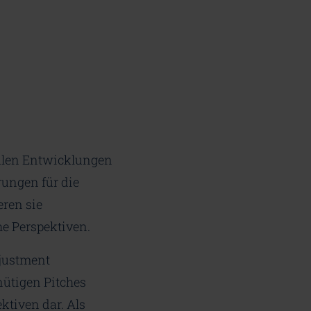
nalen Entwicklungen
ungen für die
eren sie
e Perspektiven.
djustment
ütigen Pitches
ektiven dar. Als