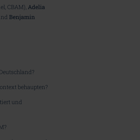
el, CBAM),
Adelia
 und
Benjamin
 Deutschland?
Kontext behaupten?
tiert und
AM?