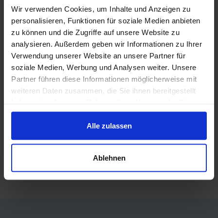
Geostock, sheds light on the different aspects of
Wir verwenden Cookies, um Inhalte und Anzeigen zu
the EU-MENA hydrogen potential. Join us for our
personalisieren, Funktionen für soziale Medien anbieten
zu können und die Zugriffe auf unsere Website zu
online session to get the study results firsthand in
analysieren. Außerdem geben wir Informationen zu Ihrer
a nutshell and hear an expert‘s discussion on
Verwendung unserer Website an unsere Partner für
further implications.
soziale Medien, Werbung und Analysen weiter. Unsere
Partner führen diese Informationen möglicherweise mit
weiteren Daten zusammen, die Sie ihnen bereitgestellt
haben oder die sie im Rahmen Ihrer Nutzung der Dienste
gesammelt haben.
Alle zulassen
Zurück
Ablehnen