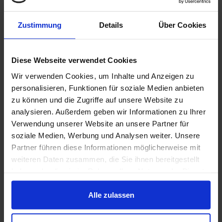
Clustersprecherin Dr. Kathrin Goldammer (Reiner
Zustimmung
Details
Über Cookies
Lemoine Institut), Wirtschaftsminister Prof. Dr.-
Ing. Jörg Steinbach (MWAE) und
Wirtschaftssenatorin Franziska Giffey (SenWEB).
Diese Webseite verwendet Cookies
Wir verwenden Cookies, um Inhalte und Anzeigen zu
Nutzen Sie unsere kostenlose Veranstaltung auch
personalisieren, Funktionen für soziale Medien anbieten
in diesem Jahr wieder als etablierte Anlaufstelle
zu können und die Zugriffe auf unsere Website zu
analysieren. Außerdem geben wir Informationen zu Ihrer
für Fachgespräche und Netzwerken. Die
Verwendung unserer Website an unsere Partner für
Clusterkonferenz wird länderübergreifend von
soziale Medien, Werbung und Analysen weiter. Unsere
der Wirtschaftsförderung Land Brandenburg
Partner führen diese Informationen möglicherweise mit
weiteren Daten zusammen, die Sie ihnen bereitgestellt
GmbH und Berlin Partner für Wirtschaft und
haben oder die sie im Rahmen Ihrer Nutzung der Dienste
Technologie GmbH veranstaltet.
gesammelt haben.
Alle zulassen