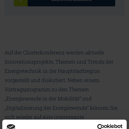
Auf der Clusterkonferenz werden aktuelle
Innovationsprojekte, Themen und Trends der
Energietechnik in der Hauptstadtregion
vorgestellt und diskutiert. Neben einem
Vortragsprogramm zu den Themen
„Energiewende in der Mobilität“ und
„Digitalisierung der Energiewende“ können Sie
sich wieder auf eine interessante
Podiumsdiskussion mit unserer