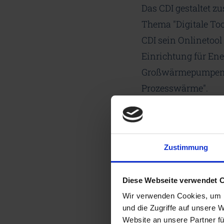
Das CDI gestaltet 
Thema "Digitale Too
CDI sein Onlinetoo
Einrichtung für Ene
Großwärmepumpen-In
Prozesswärme".
Ort:
Großer Hörsaal
Zustimmung
Fotos: CDI | Jens Jeske
Diese Webseite verwendet 
Wir verwenden Cookies, um I
und die Zugriffe auf unsere 
Website an unsere Partner fü