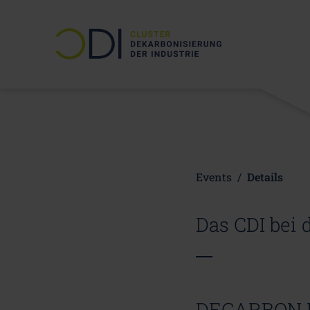
Events
/
Details
Das CDI bei
DECARBON DA