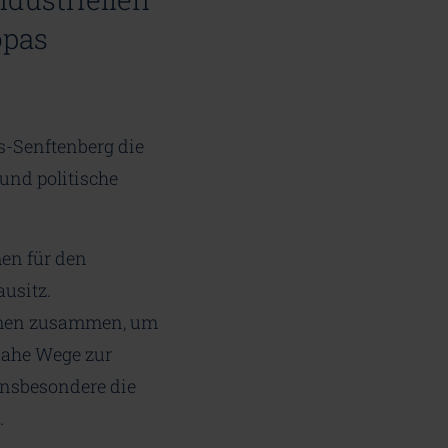
opas
s-Senftenberg die
nd politische
men für den
usitz.
ommen zusammen, um
nahe Wege zur
insbesondere die
.