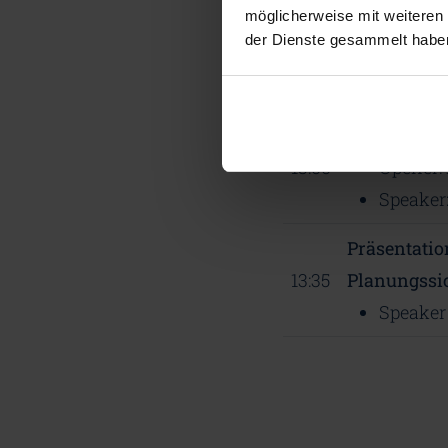
möglicherweise mit weiteren
Mittwoch, 2
der Dienste gesammelt habe
Präsentatio
13:00
Opener:
Speaker
Präsentati
13:35
Planungssi
Speaker 