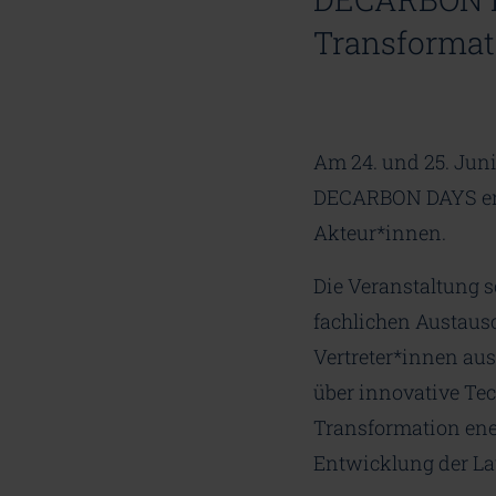
Transformati
Am 24. und 25. Jun
DECARBON DAYS erne
Akteur*innen.
Die Veranstaltung s
fachlichen Austausc
Vertreter*innen au
über innovative Te
Transformation ener
Entwicklung der Lau