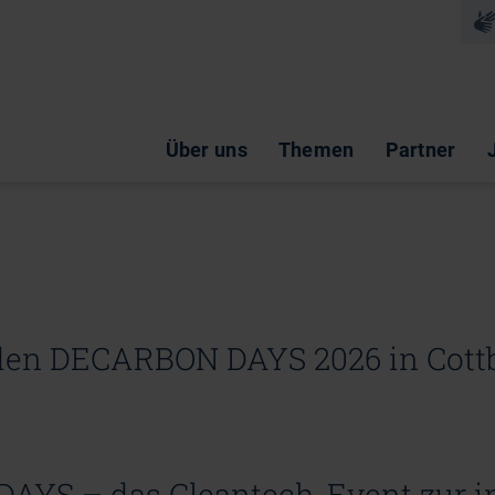
Na
Navigation überspringen
Über uns
Themen
Partner
 den DECARBON DAYS 2026 in Cott
YS – das Cleantech-Event zur in