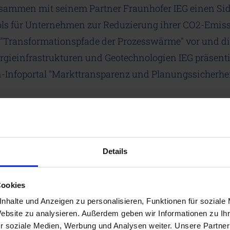
zusammen mit seinem Partner Fraunhofer IEG einen Si
ls für Unternehmen zur Reduzierung ihrer CO2-Emissi
l "Transformationspfade der Prozesswärme" vor und di
rgieinfrastrukturen und Geotechnologien IEG präsentie
foportal "Markttransparenz und Planungssicherhei
 (GH) auf dem Uni-Campus
Details
Cookies
nhalte und Anzeigen zu personalisieren, Funktionen für soziale
Website zu analysieren. Außerdem geben wir Informationen zu I
r soziale Medien, Werbung und Analysen weiter. Unsere Partner