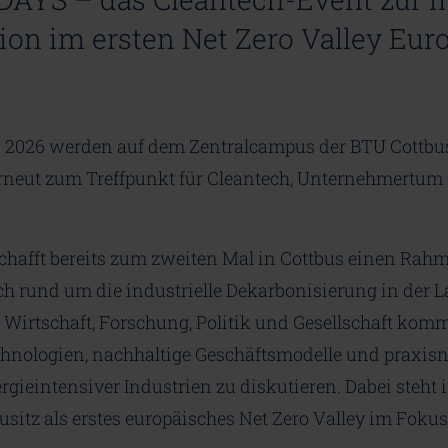
on im ersten Net Zero Valley Eur
i 2026 werden auf dem Zentralcampus der BTU Cottbu
ut zum Treffpunkt für Cleantech, Unternehmertum u
chafft bereits zum zweiten Mal in Cottbus einen Rah
h rund um die industrielle Dekarbonisierung in der La
s Wirtschaft, Forschung, Politik und Gesellschaft k
chnologien, nachhaltige Geschäftsmodelle und praxis
gieintensiver Industrien zu diskutieren. Dabei steht 
sitz als erstes europäisches Net Zero Valley im Fokus