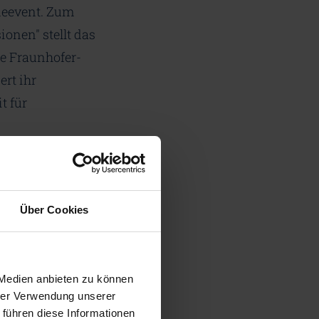
deevent. Zum
onen" stellt das
e Fraunhofer-
rt ihr
t für
Über Cookies
 Medien anbieten zu können
hrer Verwendung unserer
 führen diese Informationen