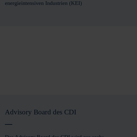
energieintensiven Industrien (KEI)
Advisory Board des CDI
Das Advisory Board des CDI wird aus sechs