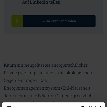
Auf LinkedIn teilen
Zum Event anmelden
Kaum ein neugefasstes energierechtliches
Privileg verlangt sie nicht - die ökologischen
Gegenleistungen. Das
Energiemanagementsystem (EnMS) ist seit
Jahren eine „alte Bekannte“ - neue gesetzliche
Regelungen gehen nun aber weit über das EnMS