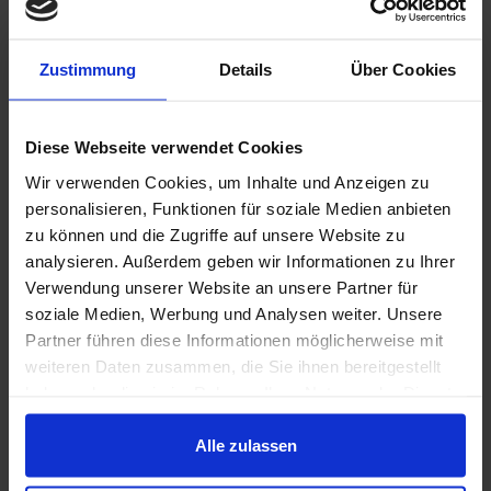
hinaus und verlangen eine konkrete Umsetzung
von Maßnahmen! Betroffen sind hiervon alle
Zustimmung
Details
Über Cookies
Unternehmen, die Privilegien in Anspruch
nehmen, wie die Besondere Ausgleichsregelung,
Diese Webseite verwendet Cookies
die BECV-Antragstellung, die
Wir verwenden Cookies, um Inhalte und Anzeigen zu
Strompreiskompensation oder (zukünftige)
personalisieren, Funktionen für soziale Medien anbieten
Begünstigungen bei der Energiesteuer nach der
zu können und die Zugriffe auf unsere Website zu
Vorgabe der EU-Energiesteuerrichtlinie. Neben
analysieren. Außerdem geben wir Informationen zu Ihrer
Verwendung unserer Website an unsere Partner für
den Privilegierungstatbeständen findet sich in
soziale Medien, Werbung und Analysen weiter. Unsere
der neuen EnSimiMa-Verordnung die Pflicht zur
Partner führen diese Informationen möglicherweise mit
Umsetzung von Energieeinsparmaßnahmen vor
weiteren Daten zusammen, die Sie ihnen bereitgestellt
haben oder die sie im Rahmen Ihrer Nutzung der Dienste
dem Hintergrund einer möglichen
gesammelt haben.
Gasmangellage und belegt die Nichteinhaltung
Alle zulassen
mit Sanktionen.