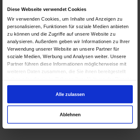
der Projektplanung und -umsetzung spielen
Diese Webseite verwendet Cookies
jedoch auch die Wirtschaftlichkeit und eine
Wir verwenden Cookies, um Inhalte und Anzeigen zu
ganze Reihe technischer Aspekte eine wichtige
personalisieren, Funktionen für soziale Medien anbieten
Rolle.
zu können und die Zugriffe auf unsere Website zu
analysieren. Außerdem geben wir Informationen zu Ihrer
Mit unserem Online-Seminar möchten wir Ihnen
Verwendung unserer Website an unsere Partner für
soziale Medien, Werbung und Analysen weiter. Unsere
praktische Tipps rund um die Realisierung von
Partner führen diese Informationen möglicherweise mit
Wasserstoffprojekten vermitteln.
weiteren Daten zusammen, die Sie ihnen bereitgestellt
haben oder die sie im Rahmen Ihrer Nutzung der Dienste
gesammelt haben.
Alle zulassen
Zurück
Ablehnen