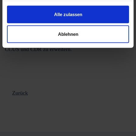
gesammelt haben.
Mit diesem umfassenden und praxisorientierten Ansatz
Alle zulassen
bietet das Seminar eine hervorragende Gelegenheit, sich
über die neuesten Entwicklungen im Bereich der
Ablehnen
Klimaneutralität zu informieren und Ihr Wissen über
CCUS und CDR zu erweitern.
Zurück