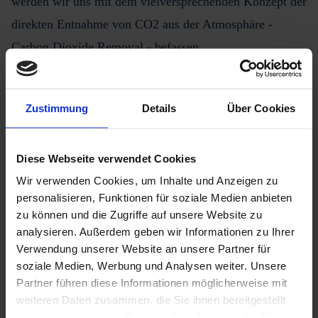
werden wir uns mit dem vielversprechenden Konzept der
direkten Entnahme von CO2 aus der Atmosphäre -
Carbon Dioxide Removal - befassen.
Im Verlauf der Veranstaltung werden Ihnen anhand
praxisnaher Fallbeispiele verschiedene Projekt- und
Zustimmung
Details
Über Cookies
Einsatzmöglichkeiten vorgestellt. Dabei steht
insbesondere die Klärung der aktuellen politischen und
Diese Webseite verwendet Cookies
marktwirtschaftlichen Rahmenbedingungen für CCUS
Wir verwenden Cookies, um Inhalte und Anzeigen zu
und CDR im globalen, europäischen und deutschen
personalisieren, Funktionen für soziale Medien anbieten
zu können und die Zugriffe auf unsere Website zu
Kontext im Fokus. Es ist von großer Bedeutung, das
analysieren. Außerdem geben wir Informationen zu Ihrer
Verständnis für diese Rahmenbedingungen zu schärfen.
Verwendung unserer Website an unsere Partner für
Dabei werden Ihnen wertvolle Möglichkeiten aufgezeigt,
soziale Medien, Werbung und Analysen weiter. Unsere
Partner führen diese Informationen möglicherweise mit
wie Sie als Akteur in diesem Bereich aktiv werden
weiteren Daten zusammen, die Sie ihnen bereitgestellt
können.
haben oder die sie im Rahmen Ihrer Nutzung der Dienste