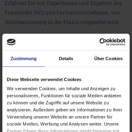
Erfahren Sie von Expertinnen und Experten des
Fraunhofer IWU und Partnerunternehmen, wie
Automatisierung in der Praxis umgesetzt wird.
Best-Practice-Beispiele
Lernen Sie aus konkreten Anwendungsfällen
und Erfolgsgeschichten aus verschiedenen
Zustimmung
Details
Über Cookies
Branchen.
Innovative Lösungen
Diese Webseite verwendet Cookies
Wir verwenden Cookies, um Inhalte und Anzeigen zu
Entdecken Sie neueste Technologien und Trends
personalisieren, Funktionen für soziale Medien anbieten
im Bereich der Automatisierung.
zu können und die Zugriffe auf unsere Website zu
analysieren. Außerdem geben wir Informationen zu Ihrer
Ideenaustausch und Networking
Verwendung unserer Website an unsere Partner für
soziale Medien, Werbung und Analysen weiter. Unsere
Knüpfen Sie Kontakte zu Expertinnen und
Partner führen diese Informationen möglicherweise mit