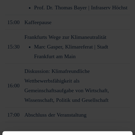
Prof. Dr. Thomas Bayer | Infraserv Höchst
15:00
Kaffeepause
Frankfurts Wege zur Klimaneutralität
15:30
Marc Gasper, Klimareferat | Stadt
Frankfurt am Main
Diskussion: Klimafreundliche
Wettbewerbsfähigkeit als
16:00
Gemeinschaftsaufgabe von Wirtschaft,
Wissenschaft, Politik und Gesellschaft
17:00
Abschluss der Veranstaltung