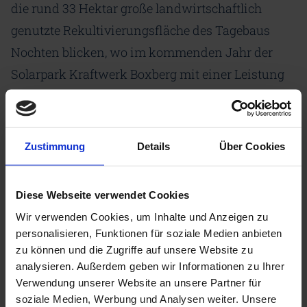
die rund 33 Hektar große landwirtschaftlich
genutzte Rekultivierungsfläche des Tagebaus
Nochten blicken, wo im kommenden Jahr der
Solarpark Kraftwerk Boxberg mit einer Leistung
von rund 25 MWpeak in Betrieb gehen soll.
Informationen gibt es zudem über den weiteren
zeitlichen Ablauf des Projektes als auch über die
Zustimmung
Details
Über Cookies
Zusammenarbeit mit den Landwirten bei der
Flächennutzung.
Diese Webseite verwendet Cookies
Seinen Beitrag zur Energiewende in der Lausitz
Wir verwenden Cookies, um Inhalte und Anzeigen zu
personalisieren, Funktionen für soziale Medien anbieten
hat der Findlingspark Nochten mit der Errichtung
zu können und die Zugriffe auf unsere Website zu
einer Photovoltaik-Anlage mit einer
analysieren. Außerdem geben wir Informationen zu Ihrer
Gesamtleistung von rund 70 kWpeak und einem
Verwendung unserer Website an unsere Partner für
soziale Medien, Werbung und Analysen weiter. Unsere
Solarstromspeicher mit einer Kapazität von 134