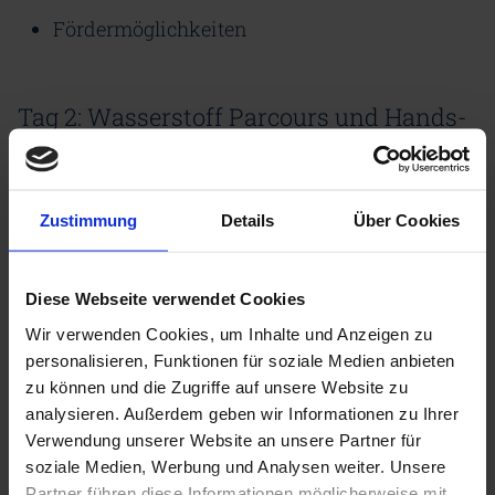
Fördermöglichkeiten
Tag 2: Wasserstoff Parcours und Hands-
on Trainings
(Technologiezentrum Augsburg, Universität
Zustimmung
Details
Über Cookies
Augsburg, Technische Hochschule Augsburg,
Fraunhofer IGCV, Quantron AG, H-TEC SYSTEMS
Diese Webseite verwendet Cookies
GmbH und GP JOULE GmbH)
Wir verwenden Cookies, um Inhalte und Anzeigen zu
personalisieren, Funktionen für soziale Medien anbieten
zu können und die Zugriffe auf unsere Website zu
Tag 3: Best Practice Beispiele und
analysieren. Außerdem geben wir Informationen zu Ihrer
Unternehmensexkursionen
Verwendung unserer Website an unsere Partner für
soziale Medien, Werbung und Analysen weiter. Unsere
u. a. Cevotec GmbH, Proton Motor Fuel Cell GmbH
Partner führen diese Informationen möglicherweise mit