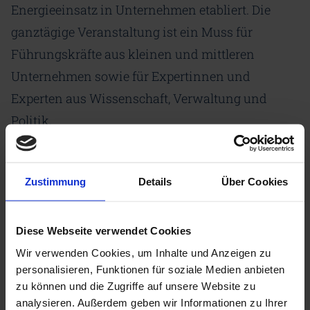
Energieeinsatz in Unternehmen etabliert. Die
ganztägige Veranstaltung ist ein Muss für
Führungskräfte aus kleinen und mittleren
Unternehmen sowie für Expertinnen und
Experten aus Wissenschaft, Verwaltung und
Politik.
Unternehmen erhalten auf der REKON konkrete
Impulse, wie sie Materialien und Energie sparen,
Zustimmung
Details
Über Cookies
ihre Wettbewerbsfähigkeit stärken und ihre
Kosten senken. In Vorträgen und Sessions
Diese Webseite verwendet Cookies
diskutieren Expertinnen und Experten aus dem
Wir verwenden Cookies, um Inhalte und Anzeigen zu
In- und Ausland praxisnahe Lösungen für eine
personalisieren, Funktionen für soziale Medien anbieten
ressourcenschonende Produktion.
zu können und die Zugriffe auf unsere Website zu
analysieren. Außerdem geben wir Informationen zu Ihrer