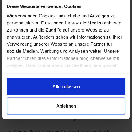
Einwahldaten vorab per E-Mail.
Diese Webseite verwendet Cookies
Wir verwenden Cookies, um Inhalte und Anzeigen zu
personalisieren, Funktionen für soziale Medien anbieten
Einwahldaten
zu können und die Zugriffe auf unsere Website zu
analysieren. Außerdem geben wir Informationen zu Ihrer
Mit den folgenden Daten können Sie sich am Dienstag,
Verwendung unserer Website an unsere Partner für
soziale Medien, Werbung und Analysen weiter. Unsere
den 9. Mai 2023,
ab 10:55 Uhr
in den virtuellen
Partner führen diese Informationen möglicherweise mit
Meetingraum einwählen.
weiteren Daten zusammen, die Sie ihnen bereitgestellt
haben oder die sie im Rahmen Ihrer Nutzung der Dienste
Meeting-Link:
https://eu01web.zoom.us/j/66688734937?
gesammelt haben.
pwd=dVJTd1FXVFFpWFFNdXY2U2xNbk12dz09
Alle zulassen
Kenncode:
495397
Webinar-ID:
666 8873 4937
Ablehnen
Bitte beachten Sie außerdem folgende Hinweise:
Grundsätzlich ist der Kenncode vorausgefüllt.