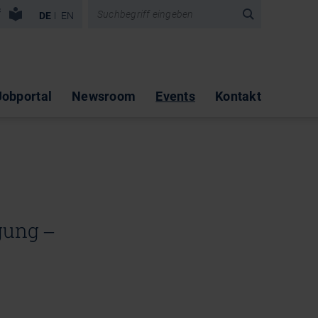
vigation überspringen
DE
EN
Jobportal
Newsroom
Events
Kontakt
gung ‒