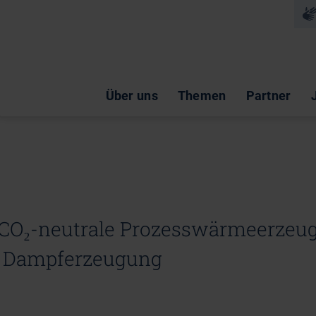
Na
Navigation überspringen
Über uns
Themen
Partner
CO₂-neutrale Prozesswärmeerzeu
: Dampferzeugung