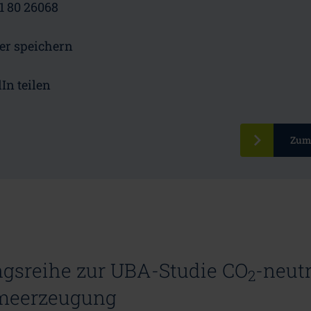
41 80 26068
er speichern
In teilen
Zum
ngsreihe zur UBA-Studie CO
-neutr
2
meerzeugung