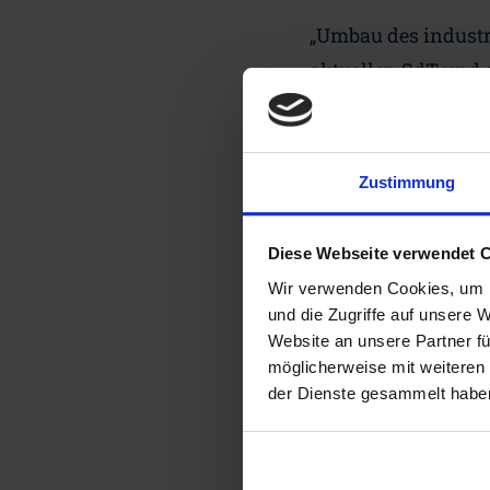
„Umbau des indust
aktuellen SdT und 
Prozesswärmeanla
Im Rahmen des 5. 
Zustimmung
Ergebnisse der Stu
diskutiert.
Diese Webseite verwendet 
In dieser im Auftr
Wir verwenden Cookies, um I
die CO
-neutrale Be
und die Zugriffe auf unsere 
2
Website an unsere Partner fü
ökologischer Perspe
möglicherweise mit weiteren
dem Einsatz von Was
der Dienste gesammelt habe
Menge und CO
-ne
2
exemplarische Anwe