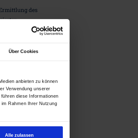
Ermittlung des
ierter
nchenspezifische
Über Cookies
 analysiert und
den Techniken für
 Medien anbieten zu können
chaftlicher und
hrer Verwendung unserer
 führen diese Informationen
trifizierung und
ie im Rahmen Ihrer Nutzung
r in ausreichender
Branchen und 34
ür die
Alle zulassen