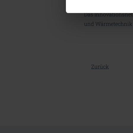
Querschnittstechni
Das Innovationsnetz
und Wärmetechnik
Zurück