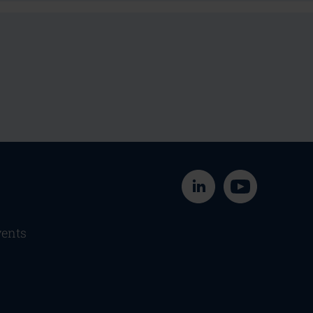
überspringen
ents