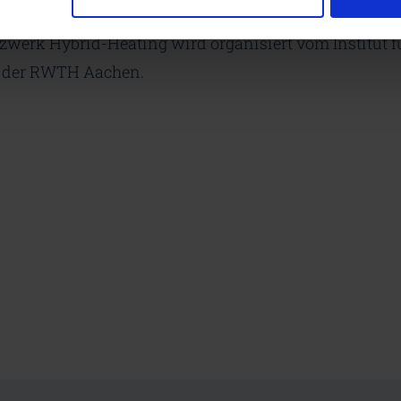
k Dampferzeugung durchgeführt.
werk Hybrid-Heating wird organisiert vom Institut f
 der RWTH Aachen.