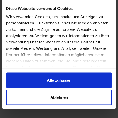
we will achieve economic growth, create new jobs
Diese Webseite verwendet Cookies
and make the energy transition happen!
Wir verwenden Cookies, um Inhalte und Anzeigen zu
6+ Conferences
personalisieren, Funktionen für soziale Medien anbieten
zu können und die Zugriffe auf unsere Website zu
60+ Countries
analysieren. Außerdem geben wir Informationen zu Ihrer
100+ Speakers
Verwendung unserer Website an unsere Partner für
650+ Participants
soziale Medien, Werbung und Analysen weiter. Unsere
Partner führen diese Informationen möglicherweise mit
weiteren Daten zusammen, die Sie ihnen bereitgestellt
haben oder die sie im Rahmen Ihrer Nutzung der Dienste
gesammelt haben.
Alle zulassen
Zurück
Ablehnen