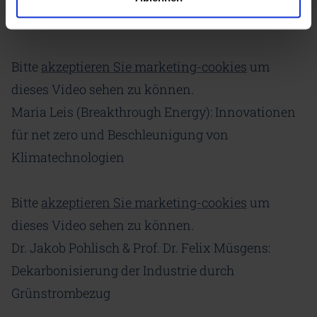
LFK2023
Bitte
akzeptieren Sie marketing-cookies
um
dieses Video sehen zu können.
Maria Leis (Breakthrough Energy): Innovationen
für net zero und Beschleunigung von
Klimatechnologien
Bitte
akzeptieren Sie marketing-cookies
um
dieses Video sehen zu können.
Dr. Jakob Pohlisch & Prof. Dr. Felix Müsgens:
Dekarbonisierung der Industrie durch
Grünstrombezug