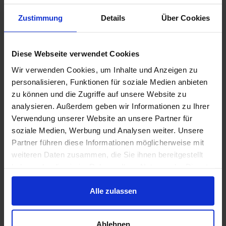
Bitte
akzeptieren Sie marketing-cookies
um
Zustimmung
Details
Über Cookies
dieses Video sehen zu können.
Lausitzer Fachkonferenz 2023 - Klimaneutrale
Diese Webseite verwendet Cookies
Industrie
Wir verwenden Cookies, um Inhalte und Anzeigen zu
personalisieren, Funktionen für soziale Medien anbieten
zu können und die Zugriffe auf unsere Website zu
Bitte
akzeptieren Sie marketing-cookies
um
analysieren. Außerdem geben wir Informationen zu Ihrer
dieses Video sehen zu können.
Verwendung unserer Website an unsere Partner für
Podium: Wie können Innovationen zur
soziale Medien, Werbung und Analysen weiter. Unsere
Partner führen diese Informationen möglicherweise mit
Dekarbonisierung der Industrie beschleunigt
weiteren Daten zusammen, die Sie ihnen bereitgestellt
werden? LFK2023
haben oder die sie im Rahmen Ihrer Nutzung der Dienste
gesammelt haben.
Alle zulassen
Bitte
akzeptieren Sie marketing-cookies
um
dieses Video sehen zu können.
Innovation-Pitch: Klimaneutrale Industrie |
Ablehnen