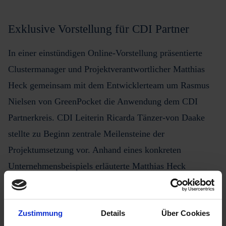
Exklusive Vorstellung für CDI Partner
In einer einstündigen Online-Vorstellung präsentierte
Clustermanager und Projektverantwortlicher
Matthias
Heck
gemeinsam mit dem Entwicklerteam um
Rasmus
Nielsen
von GreenPocket die Anwendung dem CDI
Partnerkreis. CDI Leiterin R
icarda Tänzer-von Daake
stellte zu Beginn zentrale Meilensteine der
Projektumsetzung vor. Anhand eines konkreten
Unternehmensbeispiels erläuterte Matthias Heck
ausführlich die Funktionsweise und
Einsatzmöglichkeiten der Anwendung.
Zustimmung
Details
Über Cookies
Das Angebot richtet sich an Geschäftsführende,