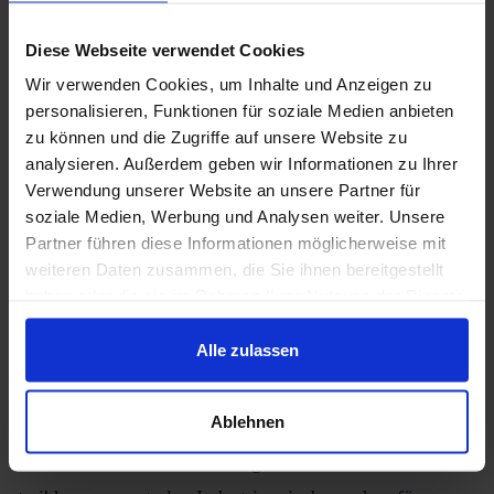
Verantwortliche aus dem Energie- und
Diese Webseite verwendet Cookies
Nachhaltigkeitsmanagement sowie an technische
Wir verwenden Cookies, um Inhalte und Anzeigen zu
Fachkräfte. Es unterstützt insbesondere die frühe
personalisieren, Funktionen für soziale Medien anbieten
Orientierungsphase im Transformationsprozess.
zu können und die Zugriffe auf unsere Website zu
analysieren. Außerdem geben wir Informationen zu Ihrer
Verwendung unserer Website an unsere Partner für
soziale Medien, Werbung und Analysen weiter. Unsere
Partner führen diese Informationen möglicherweise mit
Kurzsteckbrief zum interaktiven Web-Tool "Transformationspfade der
weiteren Daten zusammen, die Sie ihnen bereitgestellt
Prozesswärme"
haben oder die sie im Rahmen Ihrer Nutzung der Dienste
gesammelt haben.
Alle zulassen
Informationen zum Thema Prozesswärme
Ablehnen
Die Dekarbonisierung industrieller Prozesswärme ist ein
zentrales Thema auf dem Weg zu einer