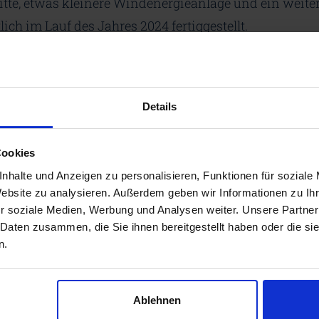
 dritte, etwas kleinere Windenergieanlage und ein weit
ich im Lauf des Jahres 2024 fertiggestellt.
itteilung:
dlr.de
Details
Cookies
eilen
nhalte und Anzeigen zu personalisieren, Funktionen für soziale
Website zu analysieren. Außerdem geben wir Informationen zu I
r soziale Medien, Werbung und Analysen weiter. Unsere Partner
 Daten zusammen, die Sie ihnen bereitgestellt haben oder die s
n.
ws
Ablehnen