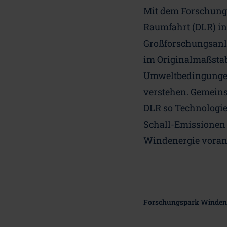
Mit dem Forschungs
Raumfahrt (DLR) i
Großforschungsanla
im Originalmaßstab
Umweltbedingungen. 
verstehen. Gemein
DLR so Technologien
Schall-Emissionen 
Windenergie voran
Forschungspark Windene