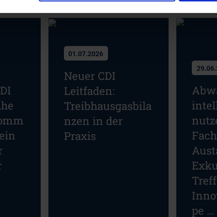
01.07.2026
29.06
Neuer CDI
CDI
Abw
Leitfaden:
ihe
intel
Treibhausgasbila
komm
nutz
nzen in der
ein
Fach
Praxis
r
Aust
r
Exku
Tref
Inno
pe …