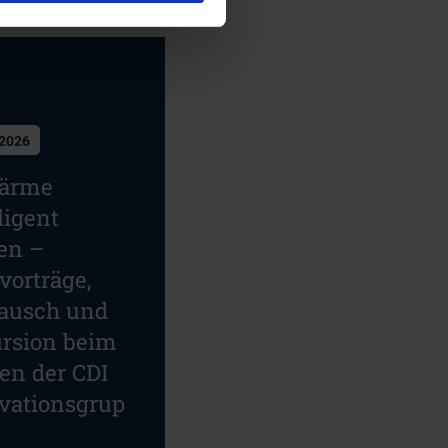
.2026
ärme
ligent
en –
vorträge,
ausch und
rsion beim
fen der CDI
vationsgrup