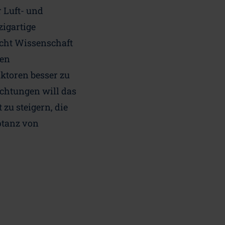
 Luft- und
igartige
icht Wissenschaft
len
aktoren besser zu
chtungen will das
zu steigern, die
ptanz von