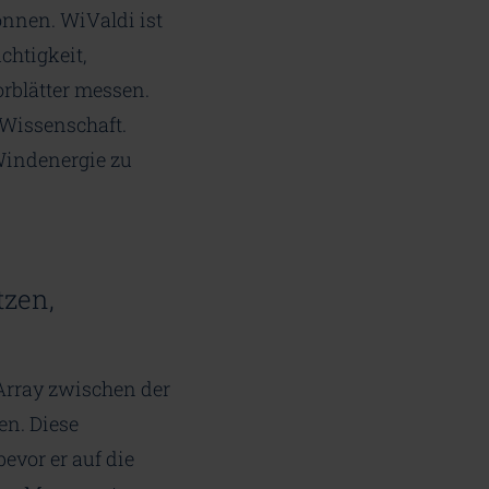
onnen. WiValdi ist
chtigkeit,
rblätter messen.
 Wissenschaft.
 Windenergie zu
tzen,
Array zwischen der
en. Diese
evor er auf die