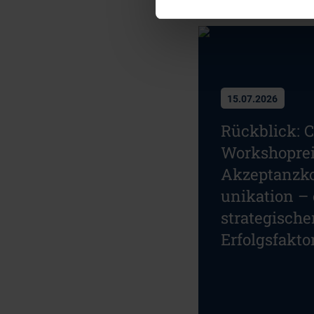
15.07.2026
Rückblick: 
Workshopre
Akzeptanz
unikation – 
strategische
Erfolgsfakto