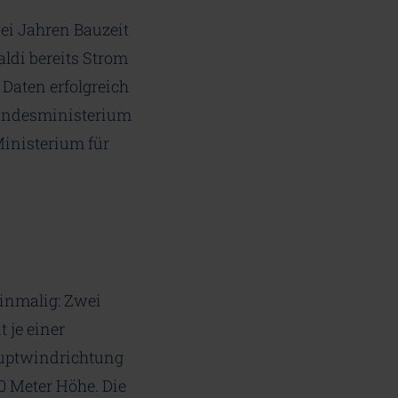
ei Jahren Bauzeit
aldi bereits Strom
 Daten erfolgreich
undesministerium
inisterium für
inmalig: Zwei
 je einer
uptwindrichtung
0 Meter Höhe. Die