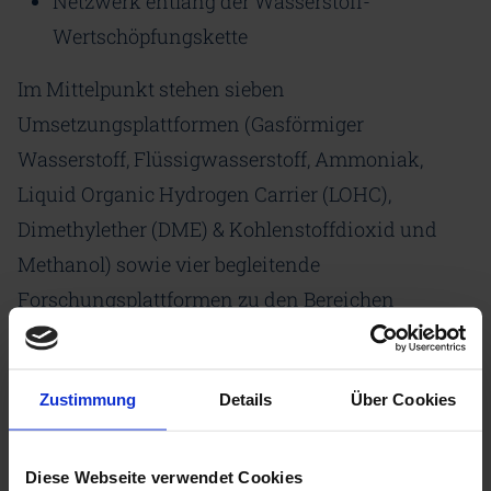
Netzwerk entlang der Wasserstoff-
Wertschöpfungskette
Im Mittelpunkt stehen sieben
Umsetzungsplattformen (Gasförmiger
Wasserstoff, Flüssigwasserstoff, Ammoniak,
Liquid Organic Hydrogen Carrier (LOHC),
Dimethylether (DME) & Kohlenstoffdioxid und
Methanol) sowie vier begleitende
Forschungsplattformen zu den Bereichen
Systemanalyse, Normierung & Sicherheit, Markt &
Regulierung sowie Akzeptanz.
Zustimmung
Details
Über Cookies
Zum vollständigen Artikel:
ieg.fraunhofer.de
Diese Webseite verwendet Cookies