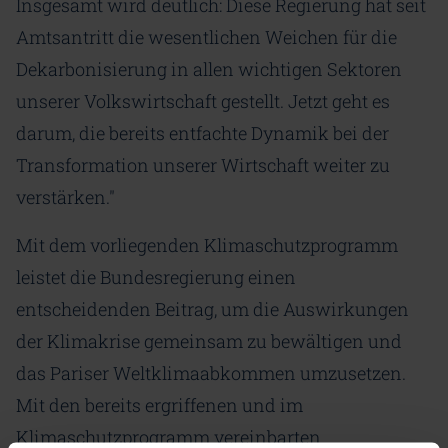
Insgesamt wird deutlich: Diese Regierung hat seit
Amtsantritt die wesentlichen Weichen für die
Dekarbonisierung in allen wichtigen Sektoren
unserer Volkswirtschaft gestellt. Jetzt geht es
darum, die bereits entfachte Dynamik bei der
Transformation unserer Wirtschaft weiter zu
verstärken."
Mit dem vorliegenden Klimaschutzprogramm
leistet die Bundesregierung einen
entscheidenden Beitrag, um die Auswirkungen
der Klimakrise gemeinsam zu bewältigen und
das Pariser Weltklimaabkommen umzusetzen.
Mit den bereits ergriffenen und im
Klimaschutzprogramm vereinbarten