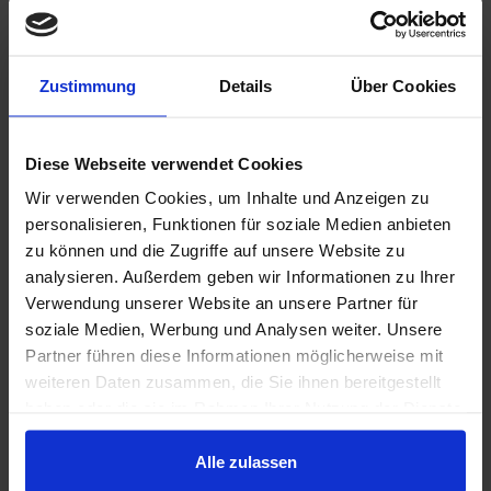
Maßnahmen rückt sie dem Klimaziel 2030 – eine
Emissionsminderung um 65% gegenüber 1990 –
Zustimmung
Details
Über Cookies
deutlich näher.
Zur vollständigen Pressemitteilung:
bmwk.de
Diese Webseite verwendet Cookies
Wir verwenden Cookies, um Inhalte und Anzeigen zu
personalisieren, Funktionen für soziale Medien anbieten
Auf LinkedIn teilen
zu können und die Zugriffe auf unsere Website zu
analysieren. Außerdem geben wir Informationen zu Ihrer
Verwendung unserer Website an unsere Partner für
soziale Medien, Werbung und Analysen weiter. Unsere
Partner führen diese Informationen möglicherweise mit
weiteren Daten zusammen, die Sie ihnen bereitgestellt
haben oder die sie im Rahmen Ihrer Nutzung der Dienste
Weitere News
gesammelt haben.
Alle zulassen