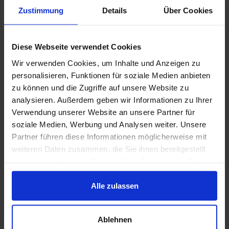
Zustimmung
Details
Über Cookies
Anodenofen einsetzen: Aurubis investiert dafür 40
Millionen Euro in neue Anodenöfen, die mit grünem
Diese Webseite verwendet Cookies
Wasserstoff laufen sollen.
Wir verwenden Cookies, um Inhalte und Anzeigen zu
Zur vollständigen Pressemitteilung:
aurubis.com
personalisieren, Funktionen für soziale Medien anbieten
zu können und die Zugriffe auf unsere Website zu
analysieren. Außerdem geben wir Informationen zu Ihrer
Verwendung unserer Website an unsere Partner für
Auf LinkedIn teilen
soziale Medien, Werbung und Analysen weiter. Unsere
Partner führen diese Informationen möglicherweise mit
weiteren Daten zusammen, die Sie ihnen bereitgestellt
haben oder die sie im Rahmen Ihrer Nutzung der Dienste
gesammelt haben.
Alle zulassen
Weitere News
Ablehnen