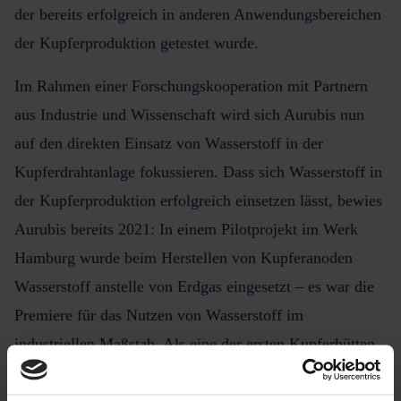
der bereits erfolgreich in anderen Anwendungsbereichen
der Kupferproduktion getestet wurde.
Im Rahmen einer Forschungskooperation mit Partnern
aus Industrie und Wissenschaft wird sich Aurubis nun
auf den direkten Einsatz von Wasserstoff in der
Kupferdrahtanlage fokussieren. Dass sich Wasserstoff in
der Kupferproduktion erfolgreich einsetzen lässt, bewies
Aurubis bereits 2021: In einem Pilotprojekt im Werk
Hamburg wurde beim Herstellen von Kupferanoden
Wasserstoff anstelle von Erdgas eingesetzt – es war die
Premiere für das Nutzen von Wasserstoff im
industriellen Maßstab. Als eine der ersten Kupferhütten
weltweit kann das Hamburger Werk zudem künftig
Wasserstoff anstelle von Erdgas zur Reduktion im