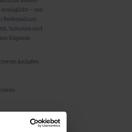
 Mithilfe dessen
e ermöglicht – von
m Reifestadium.
ik, Industrie und
erem folgende
riterien knüpfen
grieren