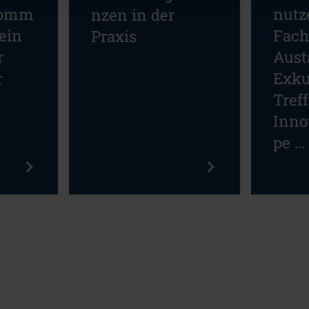
komm
nutz
nzen in der
ein
Fach
Praxis
r
Aust
r
Exku
Tref
Inno
pe …