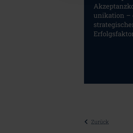
Akzeptanz
unikation – 
strategische
Erfolgsfakto
Zurück