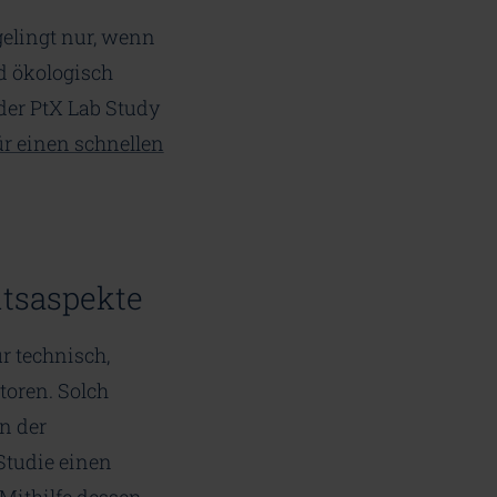
gelingt nur, wenn
nd ökologisch
der PtX Lab Study
ür einen schnellen
itsaspekte
r technisch,
toren. Solch
n der
Studie einen