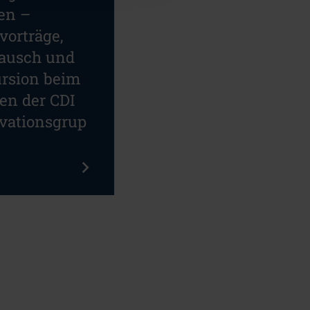
en –
vorträge,
ausch und
rsion beim
fen der CDI
vationsgrup