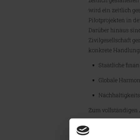
zeitlich gestaffelt
wird ein zeitlich g
Pilotprojekten in 
Darüber hinaus sind
Zivilgesellschaft g
konkrete Handlung
Staatliche fina
Globale Harmoni
Nachhaltigkeitsz
Zum vollständigen A
Auf LinkedIn t