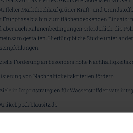
en Ansatz auf Basis eines S-Kurven-Modells entwickelt.
estaffelter Markthochlauf grüner Kraft- und Grundstoff
der Frühphase bis hin zum flächendeckenden Einsatz i
 aber auch Rahmenbedingungen erforderlich, die Polit
emeinsam gestalten. Hierfür gibt die Studie unter and
sempfehlungen:
nzielle Förderung an besonders hohe Nachhaltigkeitsk
sierung von Nachhaltigkeitskriterien fördern
iele in Importstrategien für Wasserstoffderivate inte
rtikel:
ptxlablausitz.de
eilen