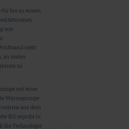
 für bis zu einem
ealitätsnahen
ng von
ur
Prüfstand steht
, an realen
nahmen zu
pumpe mit einer
lante Wärmepumpe
ernwärme aus dem
er IEG erprobt in
l die Technologie