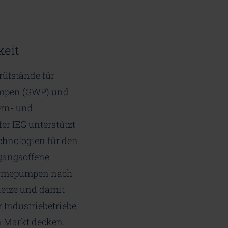
eit
üfstände für
mpen (GWP) und
rn- und
er IEG unterstützt
echnologien für den
ugangsoffene
Wärmepumpen nach
etze und damit
r Industriebetriebe
n Markt decken.