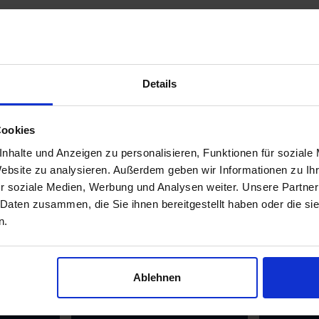
Betriebskonzept.
ressemitteilung:
ieg.fraunhofer.de
Details
eilen
Cookies
nhalte und Anzeigen zu personalisieren, Funktionen für soziale
Website zu analysieren. Außerdem geben wir Informationen zu I
r soziale Medien, Werbung und Analysen weiter. Unsere Partner
 Daten zusammen, die Sie ihnen bereitgestellt haben oder die s
ws
n.
Ablehnen