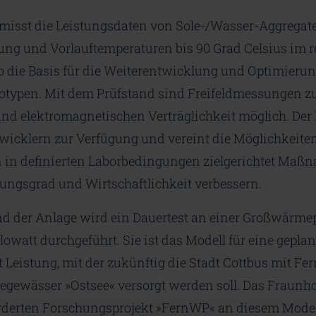
 misst die Leistungsdaten von Sole-/Wasser-Aggregate
ung und Vorlauftemperaturen bis 90 Grad Celsius im r
 so die Basis für die Weiterentwicklung und Optimieru
ypen. Mit dem Prüfstand sind Freifeldmessungen z
nd elektromagnetischen Verträglichkeit möglich. Der 
wicklern zur Verfügung und vereint die Möglichkeiten
n definierten Laborbedingungen zielgerichtet Maß
kungsgrad und Wirtschaftlichkeit verbessern.
nd der Anlage wird ein Dauertest an einer Großwärme
lowatt durchgeführt. Sie ist das Modell für eine gep
Leistung, mit der zukünftig die Stadt Cottbus mit F
egewässer »Ostsee« versorgt werden soll. Das Fraunhof
örderten Forschungsprojekt »FernWP« an diesem Model