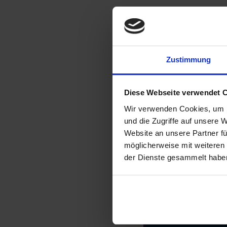
und erarbeitet ein 
Zur vollständigen P
Zustimmung
Auf LinkedIn t
Diese Webseite verwendet 
Wir verwenden Cookies, um I
und die Zugriffe auf unsere 
Website an unsere Partner fü
möglicherweise mit weiteren
Weitere Ne
der Dienste gesammelt habe