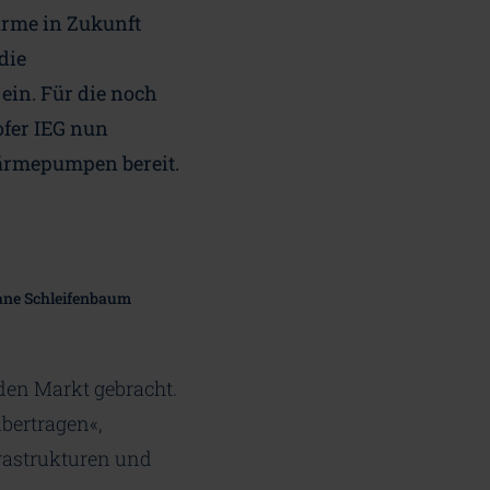
rme in Zukunft
die
ein. Für die noch
ofer IEG nun
wärmepumpen bereit.
ane Schleifenbaum
den Markt gebracht.
ertragen«,
frastrukturen und