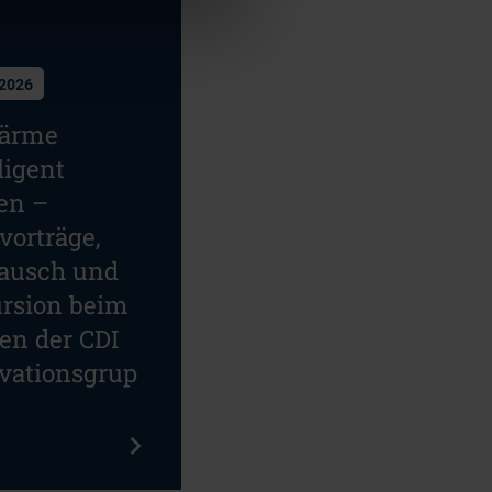
.2026
ärme
ligent
en –
vorträge,
ausch und
rsion beim
fen der CDI
vationsgrup