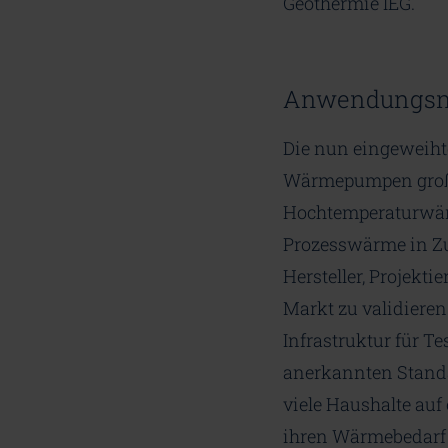
Geothermie IEG.
Anwendungsnah
Die nun eingeweiht
Wärmepumpen große
Hochtemperaturwär
Prozesswärme in Z
Hersteller, Projekt
Markt zu validieren
Infrastruktur für 
anerkannten Stand
viele Haushalte auf
ihren Wärmebedarf 