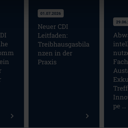
01.07.2026
29.06
Neuer CDI
CDI
Abw
Leitfaden:
ihe
intel
Treibhausgasbila
komm
nutz
nzen in der
ein
Fach
Praxis
r
Aust
r
Exku
Tref
Inno
pe …