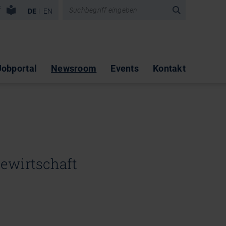
vigation überspringen
DE
EN
Jobportal
Newsroom
Events
Kontakt
iewirtschaft