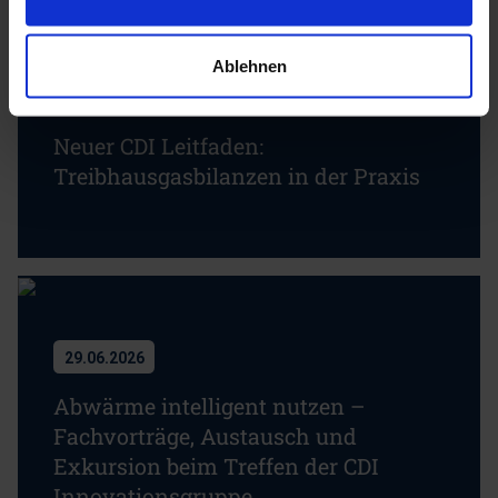
Ablehnen
01.07.2026
Neuer CDI Leitfaden:
Treibhausgasbilanzen in der Praxis
29.06.2026
Abwärme intelligent nutzen –
Fachvorträge, Austausch und
Exkursion beim Treffen der CDI
Innovationsgruppe …