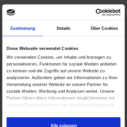
Weitere News
Zustimmung
Details
Über Cookies
Diese Webseite verwendet Cookies
Wir verwenden Cookies, um Inhalte und Anzeigen zu
personalisieren, Funktionen für soziale Medien anbieten
zu können und die Zugriffe auf unsere Website zu
analysieren. Außerdem geben wir Informationen zu Ihrer
15.07.2026
Verwendung unserer Website an unsere Partner für
Rückblick: CDI Workshopreihe
soziale Medien, Werbung und Analysen weiter. Unsere
Akzeptanzkommunikation – ein
Partner führen diese Informationen möglicherweise mit
strategischer Erfolgsfaktor
weiteren Daten zusammen, die Sie ihnen bereitgestellt
haben oder die sie im Rahmen Ihrer Nutzung der Dienste
gesammelt haben.
Alle zulassen