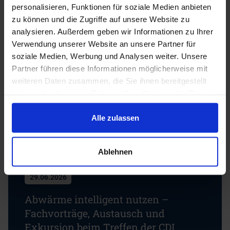
personalisieren, Funktionen für soziale Medien anbieten
zu können und die Zugriffe auf unsere Website zu
analysieren. Außerdem geben wir Informationen zu Ihrer
Verwendung unserer Website an unsere Partner für
soziale Medien, Werbung und Analysen weiter. Unsere
01.07.2026
Partner führen diese Informationen möglicherweise mit
Neuer CDI Leitfaden:
weiteren Daten zusammen, die Sie ihnen bereitgestellt
Treibhausgasbilanzen in der Praxis
haben oder die sie im Rahmen Ihrer Nutzung der Dienste
gesammelt haben.
Alle zulassen
Ablehnen
29.06.2026
Abwärme intelligent nutzen –
Fachvorträge, Austausch und
Exkursion beim Treffen der CDI