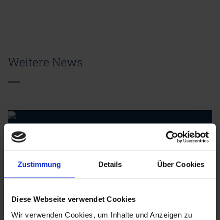
Weitere News
15.07.2026
Zustimmung
Details
Über Cookies
Rückblick: CDI Workshopreihe
Akzeptanzkommunikation – ein
strategischer Erfolgsfaktor
Diese Webseite verwendet Cookies
Wir verwenden Cookies, um Inhalte und Anzeigen zu