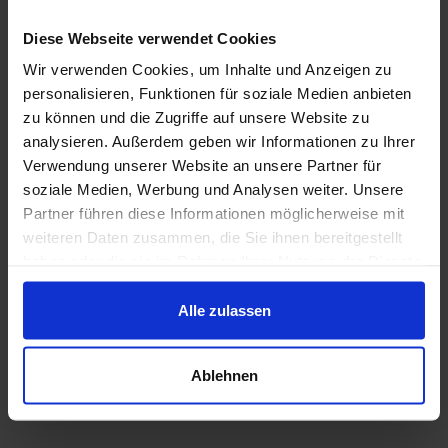
auch von Recyclingmaterial positive
Auswirkungen auf die Ressourcen- und
Diese Webseite verwendet Cookies
Klimabilanz der Ziegelindustrie.
Wir verwenden Cookies, um Inhalte und Anzeigen zu
personalisieren, Funktionen für soziale Medien anbieten
Zukünftig sollen Forschung und Innovation
zu können und die Zugriffe auf unsere Website zu
analysieren. Außerdem geben wir Informationen zu Ihrer
gestärkt und bürokratische Hürden für
Verwendung unserer Website an unsere Partner für
Produktentwicklungen reduziert werden.
soziale Medien, Werbung und Analysen weiter. Unsere
Bauherren und Planer sollten verstärkt die
Partner führen diese Informationen möglicherweise mit
weiteren Daten zusammen, die Sie ihnen bereitgestellt
Baustoffauswahl und Recyclingfähigkeit in den
haben oder die sie im Rahmen Ihrer Nutzung der Dienste
Fokus rücken. Die Ziegelindustrie bleibt ihrer
gesammelt haben.
Ressourceneffizienz und den Klimazielen bis
Alle zulassen
2045 verpflichtet.
Ablehnen
Zum vollständigen Artikel:
ziegel.de