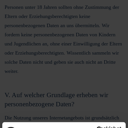
Personen unter 18 Jahren sollten ohne Zustimmung der
Eltern oder Erziehungsberechtigten keine
personenbezogenen Daten an uns übermitteln. Wir
fordern keine personenbezogenen Daten von Kindern
und Jugendlichen an, ohne einer Einwilligung der Eltern
oder Erziehungsberechtigten. Wissentlich sammeln wir
solche Daten nicht und geben sie auch nicht an Dritte
weiter.
V. Auf welcher Grundlage erheben wir
personenbezogene Daten?
Die Nutzung unseres Internetangebots ist grundsätzlich
ohne Bekanntgabe personenbezogener Informationen