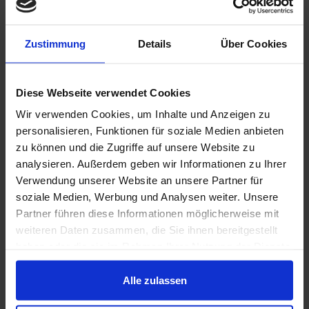
möglich. Sofern wir auf dieser Seite personenbezogene
Daten von Ihnen erheben, erfolgt dies ausschließlich mit
Zustimmung
Details
Über Cookies
Ihrer jederzeit widerruflichen Einwilligung.
Diese Webseite verwendet Cookies
Im Übrigen verarbeiten wir personenbezogene Daten nur
Wir verwenden Cookies, um Inhalte und Anzeigen zu
sofern wir aufgrund einer Rechtsvorschrift dazu
personalisieren, Funktionen für soziale Medien anbieten
verpflichtet sind (laut Artikel 6 Absatz 1 Buchstabe c)
zu können und die Zugriffe auf unsere Website zu
der DSGVO) oder die Verarbeitung zur Wahrnehmung
analysieren. Außerdem geben wir Informationen zu Ihrer
Verwendung unserer Website an unsere Partner für
einer Aufgabe der Zukunft – Umwelt – Gesellschaft
soziale Medien, Werbung und Analysen weiter. Unsere
(ZUG) gGmbH erforderlich ist, die im öffentlichen
Partner führen diese Informationen möglicherweise mit
Interesse liegt oder in Ausübung öffentlicher Gewalt
weiteren Daten zusammen, die Sie ihnen bereitgestellt
haben oder die sie im Rahmen Ihrer Nutzung der Dienste
erfolgt (laut Artikel 6 Absatz 1 Buchstabe e) der
gesammelt haben.
DSGVO in Verbindung mit § 3 des
Alle zulassen
Bundesdatenschutzgesetzes).