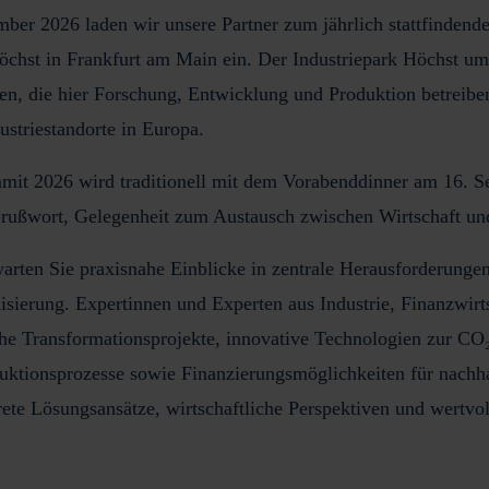
ember 2026
laden wir unsere Partner zum jährlich stattfinden
öchst in Frankfurt am Main
ein. Der Industriepark Höchst um
, die hier Forschung, Entwicklung und Produktion betreiben.
ustriestandorte in Europa.
t 2026 wird traditionell mit dem
Vorabenddinner am 16. S
ußwort, Gelegenheit zum Austausch zwischen Wirtschaft und
arten Sie
praxisnahe Einblicke
in zentrale Herausforderunge
nisierung. Expertinnen und Experten aus
Industrie, Finanzwir
che
Transformationsprojekte,
innovative
Technologien zur CO₂
duktionsprozesse
sowie
Finanzierungsmöglichkeiten
für nachha
ete Lösungsansätze, wirtschaftliche Perspektiven und wertvo