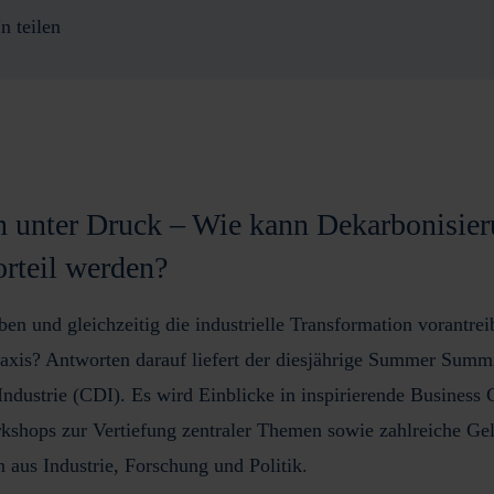
n teilen
n unter Druck – Wie kann Dekarbonisie
rteil werden?
en und gleichzeitig die industrielle Transformation vorantrei
raxis? Antworten darauf liefert der
diesjährige
Summer Summit
Industrie (CDI)
. Es wird Einblicke in inspirierende
Business 
rkshops
zur Vertiefung zentraler Themen sowie zahlreiche Ge
 aus Industrie, Forschung und Politik
.