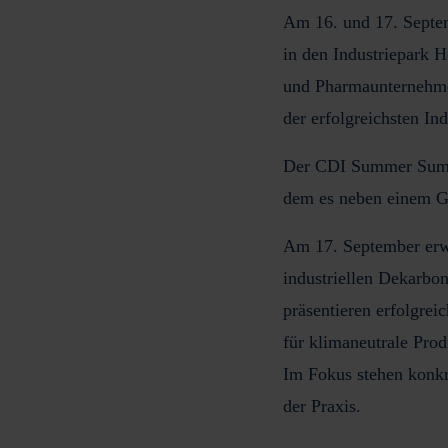
Am
16. und 17. Sept
in den
Industriepark H
und Pharmaunternehmen
der erfolgreichsten Ind
Der CDI Summer Summi
dem es neben einem Gr
Am
17. September
erw
industriellen Dekarbo
präsentieren erfolgrei
für klimaneutrale Pro
Im Fokus stehen konkr
der Praxis.