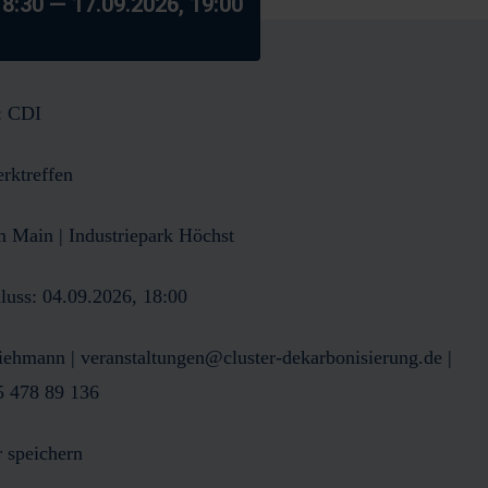
18:30
— 17.09.2026, 19:00
:
CDI
rktreffen
m Main | Industriepark Höchst
luss:
04.09.2026, 18:00
Riehmann
|
veranstaltungen@cluster-dekarbonisierung.de
|
5 478 89 136
 speichern