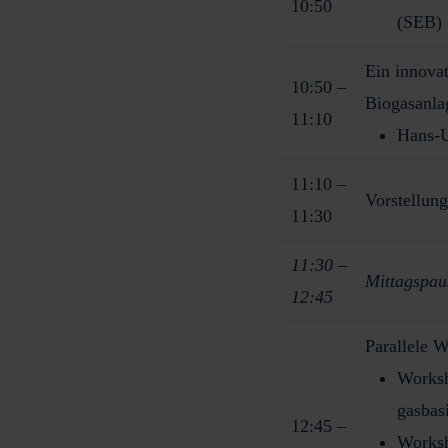
10:50
(SEB)
Ein innovat
10:50 –
Biogasanla
11:10
Hans-U
11:10 –
Vorstellun
11:30
11:30 –
Mittagspau
12:45
Parallele 
Worksh
gasbasi
12:45 –
Worksh