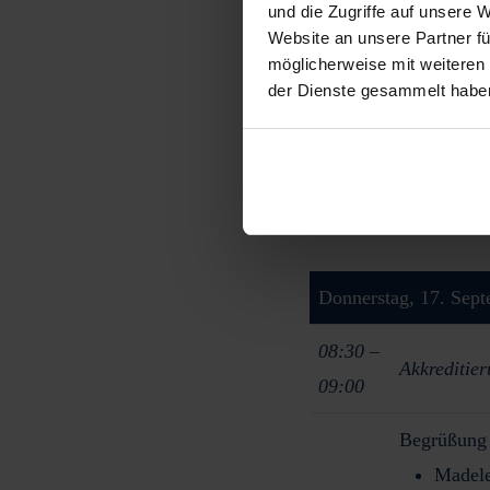
und die Zugriffe auf unsere 
Website an unsere Partner fü
möglicherweise mit weiteren
Mittwoch, 16. Septe
der Dienste gesammelt habe
Networki
18:30
Networki
Donnerstag, 17. Sep
08:30 –
Akkreditie
09:00
Begrüßung
Madele