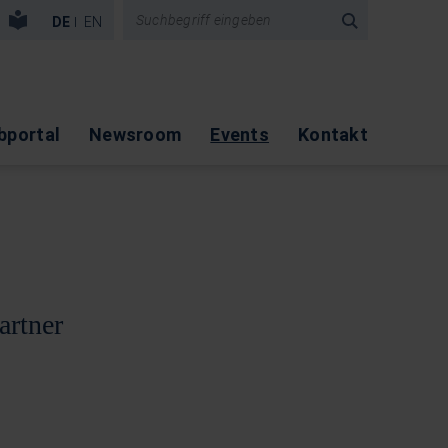
igation überspringen
DE
EN
bportal
Newsroom
Events
Kontakt
artner