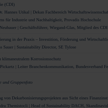
rie (CDI)
Dr. Hannes Utikal
| Dekan Fachbereich Wirtschaftswissenschaft
ms für Industrie und Nachhaltigkeit, Provadis Hochschule
Neubauer
| Geschäftsführer, Wiegand-Glas, Mitglied des CD
erung in der Praxis – Investition, Förderung und Wirtschaftli
s Sauer
| Sustainability Director, SE Tylose
 klimaneutralem Korrosionsschutz
Pickartz
| Leiter Branchenkommunikation, Bundesverband Fe
e und Gruppenfoto
g von Dekarbonisierungsprojekten aus Sicht eines Finanzinsti
dra Themistocli
| Head of Sustainability DACH, Skandinavis