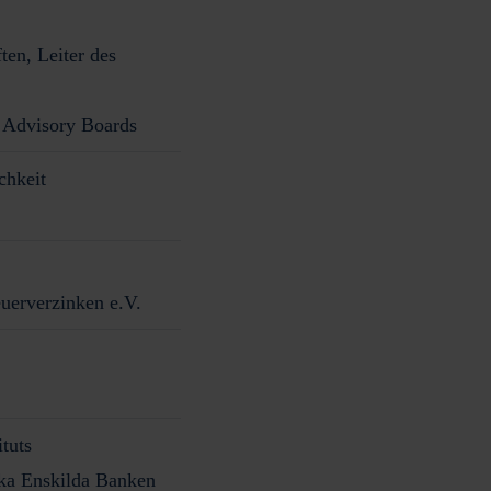
en, Leiter des
I Advisory Boards
chkeit
uerverzinken e.V.
tuts
ka Enskilda Banken