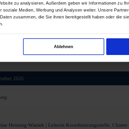
Website zu analysieren. Außerdem geben wir Informationen zu I
r soziale Medien, Werbung und Analysen weiter. Unsere Partner
 Daten zusammen, die Sie ihnen bereitgestellt haben oder die s
mber 2026
n.
ngdinner und Get-Together mit Buffet und Drinks
ng und offener Austausch
Ablehnen
tember 2026
rung
ine Henning-Waniek
| Leiterin Koordinierungsstelle, Cluste