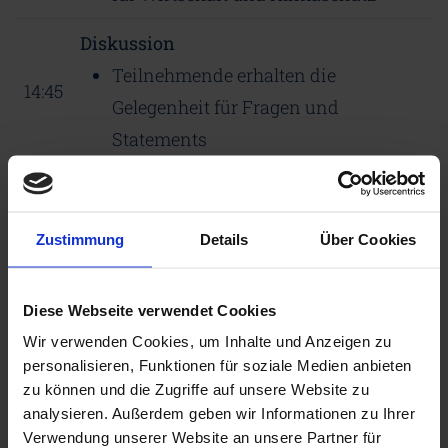
Diskussion
Teilnehmende erhalten die
14:45
Gelegenheit für Fragen und
Statements
Öffentlichkeitsarbeit zur Förderung der
Akzeptanz in der Praxis
Zustimmung
Details
Über Cookies
Verfahren zur Bürgerbeteiligung an
15:15
Industriestandorten der Currenta Gruppe
Diese Webseite verwendet Cookies
Maximilian Laufer, Currenta GmbH &
Wir verwenden Cookies, um Inhalte und Anzeigen zu
Co. OHG
personalisieren, Funktionen für soziale Medien anbieten
zu können und die Zugriffe auf unsere Website zu
15:45
Fazit und Ausblick
analysieren. Außerdem geben wir Informationen zu Ihrer
Verwendung unserer Website an unsere Partner für